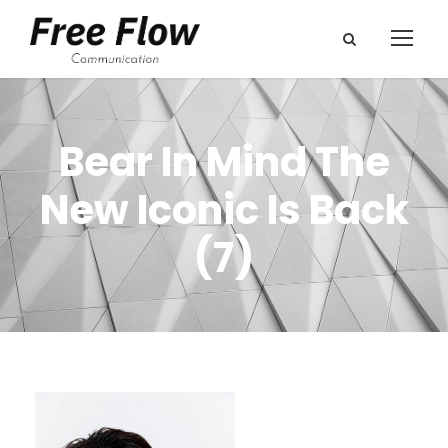
Bear In Mind The
New Iconic Is Back
(7)