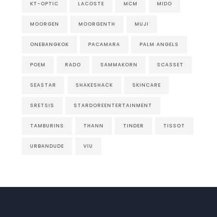
KT-OPTIC
LACOSTE
MCM
MIDO
MOORGEN
MOORGENTH
MUJI
ONEBANGKOK
PACAMARA
PALM ANGELS
POEM
RADO
SAMMAKORN
SCASSET
SEASTAR
SHAKESHACK
SKINCARE
SRETSIS
STARDOREENTERTAINMENT
TAMBURINS
THANN
TINDER
TISSOT
URBANDUDE
VIU