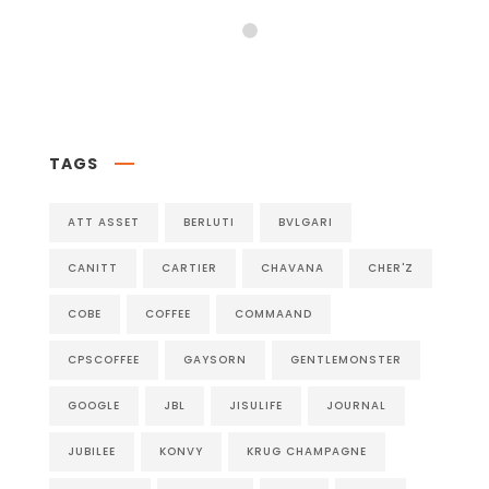
Follow on Instagram
TAGS
ATT ASSET
BERLUTI
BVLGARI
CANITT
CARTIER
CHAVANA
CHER'Z
COBE
COFFEE
COMMAAND
CPSCOFFEE
GAYSORN
GENTLEMONSTER
GOOGLE
JBL
JISULIFE
JOURNAL
JUBILEE
KONVY
KRUG CHAMPAGNE