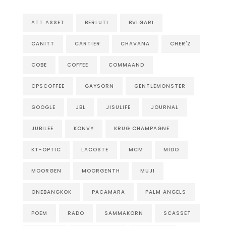
ATT ASSET
BERLUTI
BVLGARI
CANITT
CARTIER
CHAVANA
CHER'Z
COBE
COFFEE
COMMAAND
CPSCOFFEE
GAYSORN
GENTLEMONSTER
GOOGLE
JBL
JISULIFE
JOURNAL
JUBILEE
KONVY
KRUG CHAMPAGNE
KT-OPTIC
LACOSTE
MCM
MIDO
MOORGEN
MOORGENTH
MUJI
ONEBANGKOK
PACAMARA
PALM ANGELS
POEM
RADO
SAMMAKORN
SCASSET