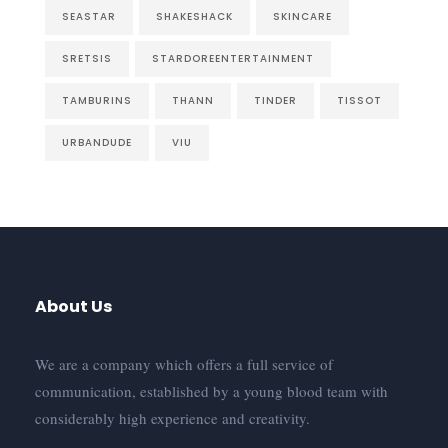
SEASTAR
SHAKESHACK
SKINCARE
SRETSIS
STARDOREENTERTAINMENT
TAMBURINS
THANN
TINDER
TISSOT
URBANDUDE
VIU
About Us
We are a company which offers a full service of
communication, established by a young blood team with
considerably high experience and creativity.