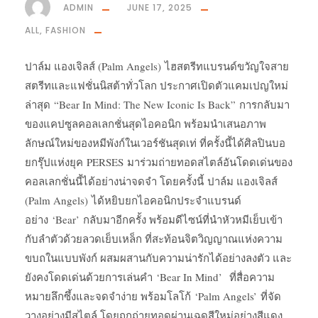
ADMIN
JUNE 17, 2025
ALL
,
FASHION
ปาล์ม แองเจิลส์ (Palm Angels) ไฮสตรีทแบรนด์ขวัญใจสาย
สตรีทและแฟชั่นนิสต้าทั่วโลก ประกาศเปิดตัวแคมเปญใหม่
ล่าสุด “Bear In Mind: The New Iconic Is Back” การกลับมา
ของแคปซูลคอลเลกชั่นสุดไอคอนิก พร้อมนำเสนอภาพ
ลักษณ์ใหม่ของหมีพังก์ในเวอร์ชันสุดเท่ ที่ครั้งนี้ได้ศิลปินบอ
ยกรุ๊ปแห่งยุค PERSES มาร่วมถ่ายทอดสไตล์อันโดดเด่นของ
คอลเลกชั่นนี้ได้อย่างน่าจดจำ โดยครั้งนี้ ปาล์ม แองเจิลส์
(Palm Angels) ได้หยิบยกไอคอนิกประจำแบรนด์
อย่าง ‘Bear’ กลับมาอีกครั้ง พร้อมดีไซน์ที่นำหัวหมีเย็บเข้า
กับลำตัวด้วยลวดเย็บเหล็ก ที่สะท้อนจิตวิญญาณแห่งความ
ขบถในแบบพังก์ ผสมผสานกับความน่ารักได้อย่างลงตัว และ
ยังคงโดดเด่นด้วยการเล่นคำ ‘Bear In Mind’ ที่สื่อความ
หมายลึกซึ้งและจดจำง่าย พร้อมโลโก้ ‘Palm Angels’ ที่จัด
วางอย่างมีสไตล์ โดยถูกถ่ายทอดผ่านเฉดสีใหม่อย่างสีแดง