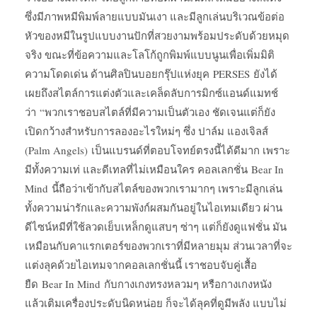
ซึ่งมีภาพหมีพิมพ์ลายแบบมันเงา และมีลูกเล่นบริเวณข้อต่อ
หัวของหมีในรูปแบบงานปักที่สวยงามพร้อมประดับด้วยหมุด
จริง ขณะที่ข้อความและโลโก้ถูกพิมพ์แบบนูนเพื่อเพิ่มมิติ
ความโดดเด่น ด้านศิลปินบอยกรุ๊ปแห่งยุค PERSES ยังได้
เผยถึงสไตล์การแต่งตัวและเคล็ดลับการมิกซ์แอนด์แมทช์
ว่า “พวกเราชอบสไตล์ที่มีความเป็นตัวเอง ชัดเจนแต่ก็ยัง
เปิดกว้างสำหรับการลองอะไรใหม่ๆ ซึ่ง ปาล์ม แองเจิลส์
(Palm Angels) เป็นแบรนด์ที่ตอบโจทย์ตรงนี้ได้ดีมาก เพราะ
มีทั้งความเท่ และดีเทลที่ไม่เหมือนใคร คอลเลกชั่น Bear In
Mind นี้ถือว่าเข้ากับสไตล์ของพวกเรามากๆ เพราะมีลูกเล่น
ทั้งความน่ารักและความพังก์ผสมกันอยู่ในไอเทมเดียว ผ่าน
ดีไซน์หมีที่ใช้ลวดเย็บเหล็กดูแสบๆ ซ่าๆ แต่ก็ยังดูแฟชั่น มัน
เหมือนกับคาแรกเตอร์ของพวกเราที่มีหลายมุม ส่วนเวลาที่จะ
แต่งลุคด้วยไอเทมจากคอลเลกชั่นนี้ เราชอบจับคู่เสื้อ
ยืด Bear In Mind กับกางเกงทรงหลวมๆ หรือกางเกงหนัง
แล้วเติมเครื่องประดับนิดหน่อย ก็จะได้ลุคที่ดูมีพลัง แบบไม่