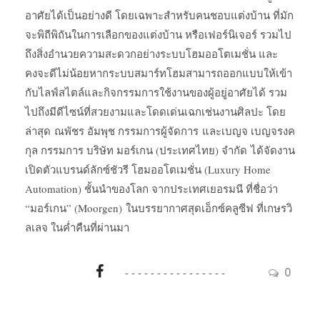
อาศัยได้เป็นอย่างดี โดยเฉพาะสำหรับคนชอบแต่งบ้าน ที่มัก
จะพิถีพิถันในการเลือกของแต่งบ้าน หรือเฟอร์นิเจอร์ รวมไป
ถึงสิ่งอำนวยความสะดวกอย่างระบบโฮมออโตเมชั่น และ
คงจะดีไม่น้อยหากระบบสมาร์ทโฮมสามารถออกแบบให้เข้า
กับไลฟ์สไตล์และกิจกรรมการใช้งานของผู้อยู่อาศัยได้ รวม
ไปถึงมีดีไซน์ที่สวยงามและโดดเด่นเฉกเช่นงานศิลปะ โดย
ล่าสุด ณพัชร อัมพุช กรรมการผู้จัดการ และเบญจ เบญจรงค
กุล กรรมการ บริษัท มอร์เกน (ประเทศไทย) จำกัด ได้จัดงาน
เปิดตัวแบรนด์ลักซ์ชัวรี โฮมออโตเมชั่น (Luxury Home
Automation) ชั้นนำของโลก จากประเทศเยอรมนี ที่ชื่อว่า
“มอร์เกน” (Moorgen) ในบรรยากาศสุดเอ็กซ์คลูซีฟ ที่เกษรวิ
ลเลจ ในค่ำคืนที่ผ่านมา
0