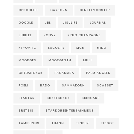
CPSCOFFEE
GAYSORN
GENTLEMONSTER
GOOGLE
JBL
JISULIFE
JOURNAL
JUBILEE
KONVY
KRUG CHAMPAGNE
KT-OPTIC
LACOSTE
MCM
MIDO
MOORGEN
MOORGENTH
MUJI
ONEBANGKOK
PACAMARA
PALM ANGELS
POEM
RADO
SAMMAKORN
SCASSET
SEASTAR
SHAKESHACK
SKINCARE
SRETSIS
STARDOREENTERTAINMENT
TAMBURINS
THANN
TINDER
TISSOT