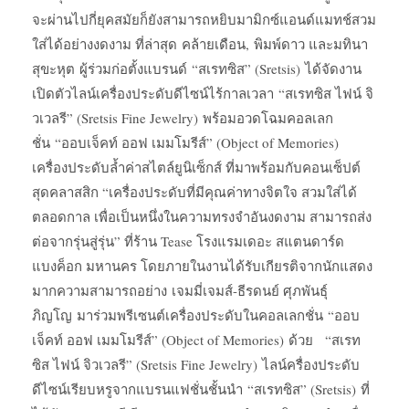
จะผ่านไปกี่ยุคสมัยก็ยังสามารถหยิบมามิกซ์แอนด์แมทช์สวม
ใส่ได้อย่างงดงาม ที่ล่าสุด คล้ายเดือน, พิมพ์ดาว และมทินา
สุขะหุต ผู้ร่วมก่อตั้งแบรนด์ “สเรทซิส” (Sretsis) ได้จัดงาน
เปิดตัวไลน์เครื่องประดับดีไซน์ไร้กาลเวลา “สเรทซิส ไฟน์ จิ
วเวลรี” (Sretsis Fine Jewelry) พร้อมอวดโฉมคอลเลก
ชั่น “ออบเจ็คท์ ออฟ เมมโมรีส์” (Object of Memories)
เครื่องประดับล้ำค่าสไตล์ยูนิเซ็กส์ ที่มาพร้อมกับคอนเซ็ปต์
สุดคลาสสิก “เครื่องประดับที่มีคุณค่าทางจิตใจ สวมใส่ได้
ตลอดกาล เพื่อเป็นหนึ่งในความทรงจำอันงดงาม สามารถส่ง
ต่อจากรุ่นสู่รุ่น” ที่ร้าน Tease โรงแรมเดอะ สแตนดาร์ด
แบงค็อก มหานคร โดยภายในงานได้รับเกียรติจากนักแสดง
มากความสามารถอย่าง เจมมี่เจมส์-ธีรดนย์ ศุภพันธุ์
ภิญโญ มาร่วมพรีเซนต์เครื่องประดับในคอลเลกชั่น “ออบ
เจ็คท์ ออฟ เมมโมรีส์” (Object of Memories) ด้วย “สเรท
ซิส ไฟน์ จิวเวลรี” (Sretsis Fine Jewelry) ไลน์ครื่องประดับ
ดีไซน์เรียบหรูจากแบรนแฟชั่นชั้นนำ “สเรทซิส” (Sretsis) ที่