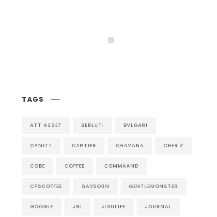
Follow on Instagram
TAGS
ATT ASSET
BERLUTI
BVLGARI
CANITT
CARTIER
CHAVANA
CHER'Z
COBE
COFFEE
COMMAAND
CPSCOFFEE
GAYSORN
GENTLEMONSTER
GOOGLE
JBL
JISULIFE
JOURNAL