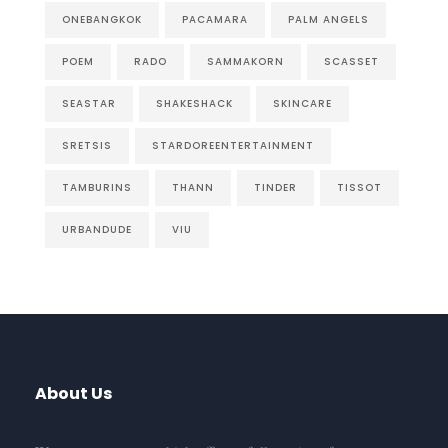
ONEBANGKOK
PACAMARA
PALM ANGELS
POEM
RADO
SAMMAKORN
SCASSET
SEASTAR
SHAKESHACK
SKINCARE
SRETSIS
STARDOREENTERTAINMENT
TAMBURINS
THANN
TINDER
TISSOT
URBANDUDE
VIU
About Us