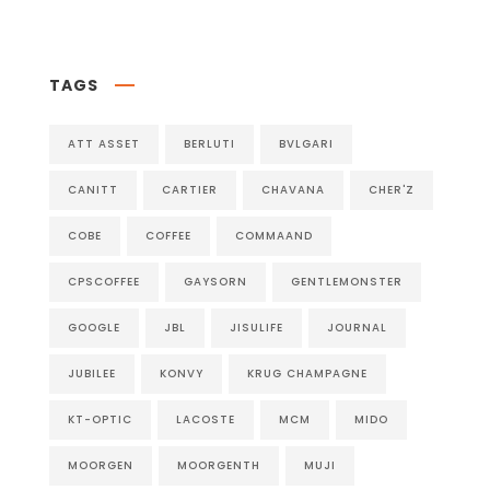
TAGS
ATT ASSET
BERLUTI
BVLGARI
CANITT
CARTIER
CHAVANA
CHER'Z
COBE
COFFEE
COMMAAND
CPSCOFFEE
GAYSORN
GENTLEMONSTER
GOOGLE
JBL
JISULIFE
JOURNAL
JUBILEE
KONVY
KRUG CHAMPAGNE
KT-OPTIC
LACOSTE
MCM
MIDO
MOORGEN
MOORGENTH
MUJI