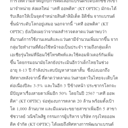
การให้ความสำคัญกับการคัดเลือกแบรนด์ระดับลักซ์ชัวรีเข้า
มาจำหน่าย ส่งผลใหม่ “เคที ออพติค” (KT OPTIC) มักจะได้
รับเลือกให้เป็นจุดจำหน่ายสินค้าลิมิเต็ด อิดิชั่น จากแบรนด์
ชั้นนำระดับโลกอยู่เสมอ นอกจากนี้ “เคที ออพติค” (KT
OPTIC) ยังเปิดเผยว่าจากผลสำรวจตลาดแว่นตาพบว่า
ดีมานด์การใช้งานเลนส์และแว่นตามีจำนวนเพิ่มมากขึ้น จาก
กลุ่มวัยทำงานที่ต้องใช้หน้าจอเป็นประจำ รวมถึงกลุ่มเด็ก
เอเชียรุ่นใหม่ที่นิยมใช้โทรศัพท์และใช้คอมพิวเตอร์กันเพิ่ม
ขึ้น โดยกรมอนามัยโลกยังประเมินอีกว่าเด็กไทยในช่วง
อายุ 8-13 ปี กำลังประสบปัญหาสายตาสั้น ซึ่งบ่งบอกถึง
ทิศทางหลังจากนี้ ที่คาดว่าตลาดแว่นสายตาในไทยจะเติบโต
ต่อเนื่องปีละ 3-5% และในอีก 3 ปีข้างหน้า ประชากรโลกจะ
มีปัญหาเรื่องสายตาเพิ่มอีก 50% โดยในปี 2567 “เคที ออพ
ติค” (KT OPTIC) จ่อทุ่มงบการตลาด 20 ล้าน พร้อมตั้งเป้า
โต 1,000 ล้านบาท และมีแผนจะขยายสาขาเพิ่มอีก 5 สาขา
ชัชวาลย์ วณิชไพสิฐ กรรมการผู้บริหาร บริษัท กรุงไทยออพ
ติค จำกัด (KT OPTIC) ได้เผยถึงทิศทางการพัฒนาแบรนด์