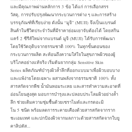
และมีคุณภาพผ่านหลักการ 3 ข้อ ได้แก่ การเลือกสรร
วัสดุ, การปรับปรุงพัฒนากระบวนการต่าง ๆ และการสร้าง
บรรจุภัณฑ์ที่เรียบง่าย ดังนั้น “มูจิ” (MUJI) จึงเป็นแบรนด์
สินค้าในชีวิตประจำวันที่มีราคาย่อมเยาจับต้องได้ โดยสกิน
แคร์ 2 ซีรีส์ใหม่จากแบรนด์ มูจิ (MUJI) ได้รับการพัฒนา
โดยใช้วัตถุดิบจากธรรมชาติ 100% ในทุกขั้นตอนของ
กระบวนการผลิต สะท้อนถึงความใส่ใจในสุขภาพผิวของผู้
บริโภคอย่างแท้จริง เริ่มต้นจากกลุ่ม Sensitive Skin
Series ผลิตภัณฑ์บำรุงผิวล้ำลึกที่ออกแบบมาเพื่อผิวบอบบาง
และแพ้ง่ายโดยเฉพาะ ผสานพลังจากธรรมชาติ 100% ทั้ง
สารสกัดจากพืช น้ำมันหอมระเหย และสารทำความสะอาดที่
อ่อนโยนสูงสุด มอบการบำรุงและปลอบประโลมผิวอย่างล้ำ
ลึก ช่วยเติมความชุ่มชื้นด้วยเซราไมด์และกรดอะมิ
โน 5 ชนิด พร้อมลดการระคายเคืองด้วยสารสกัดจากราก
ชะเอมเทศ และปกป้องผิวจากมลภาวะด้วยสารสกัดจากใบยู
คาลิปตัส...