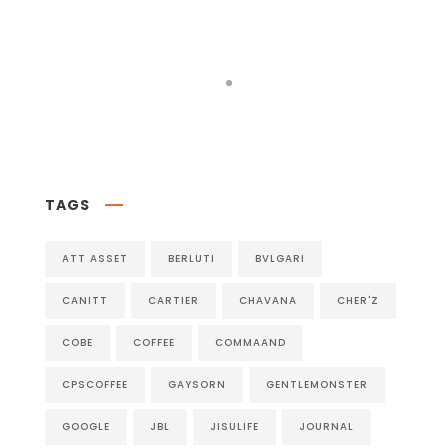
Follow on Instagram
TAGS
ATT ASSET
BERLUTI
BVLGARI
CANITT
CARTIER
CHAVANA
CHER'Z
COBE
COFFEE
COMMAAND
CPSCOFFEE
GAYSORN
GENTLEMONSTER
GOOGLE
JBL
JISULIFE
JOURNAL