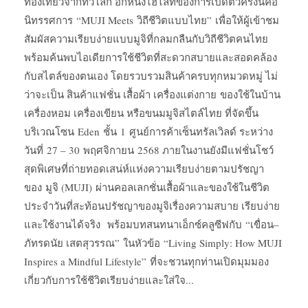
ท่องเที่ยวจากทั่วโลก อีกหนึ่งไฮไลท์ของการเปิดตัวครั้งนี้คือ
นิทรรศการ “MUJI Meets วิถีชีวิตแบบไทย” เพื่อให้ผู้เข้าชม
สัมผัสความเรียบง่ายแบบมูจิที่กลมกลืนกับวิถีชีวิตคนไทย
พร้อมค้นพบไอเดียการใช้ชีวิตที่สะดวกสบายและสอดคล้อง
กับสไตล์ของตนเอง โดยรวบรวมสินค้าครบทุกหมวดหมู่ ไม่
ว่าจะเป็น สินค้าแฟชั่น เสื้อผ้า เครื่องแต่งกาย ของใช้ในบ้าน
เครื่องหอม เครื่องเขียน หรือขนมมูจิสไตล์ไทย ที่จัดขึ้น
บริเวณโซน Eden ชั้น 1 ศูนย์การค้าเซ็นทรัลเวิลด์ ระหว่าง
วันที่ 27 – 30 พฤศจิกายน 2568 ภายในงานยังมีแฟชั่นโชว์
สุดพิเศษที่ถ่ายทอดเสน่ห์แห่งความเรียบง่ายตามปรัชญา
ของ มูจิ (MUJI) ผ่านคอลเลกชั่นเสื้อผ้าและของใช้ในชีวิต
ประจำวันที่สะท้อนปรัชญาของมูจิเรื่องความสบาย เรียบง่าย
และใช้งานได้จริง พร้อมบทสนทนาเอ็กซ์คลูซีฟกับ “เขื่อน–
ภัทรดนัย เสตสุวรรณ” ในหัวข้อ “Living Simply: How MUJI
Inspires a Mindful Lifestyle” ที่จะชวนทุกท่านเปิดมุมมอง
เกี่ยวกับการใช้ชีวิตเรียบง่ายและใส่ใจ...