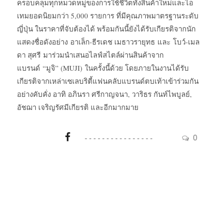
ครอบคลุมทุกหมวดหมู่ของการใช้ชีวิตทั้งสินค้าใหม่และไอ
เทมยอดนิยมกว่า 5,000 รายการ ที่มีคุณภาพมาตรฐานระดับ
ญี่ปุ่น ในราคาที่จับต้องได้ พร้อมกันนี้ยังได้รับเกียรติจากนัก
แสดงชื่อดังอย่าง อาเล็ก-ธีรเดช เมธาวรายุทธ และ โบว์-เมล
ดา สุศรี มาร่วมนำเสนอไลฟ์สไตล์ผ่านสินค้าจาก
แบรนด์ “มูจิ” (MUJI) ในครั้งนี้ด้วย โดยภายในงานได้รับ
เกียรติจากเหล่าเซเลบริตี้แฟนคลับแบรนด์ตบเท้าเข้าร่วมกัน
อย่างคับคั่ง อาทิ อภินรา ศรีกาญจนา, วาริธร กันท์ไพบูลย์,
อัชฌา เจริญรัศมีเกียรติ และอีกมากมาย
0