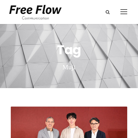
Tag
Muji