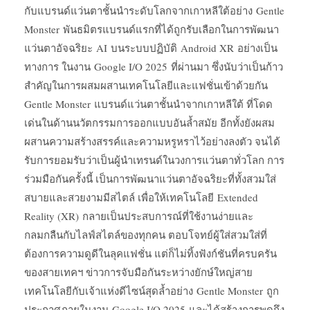
กับแบรนด์แว่นตาชั้นนำระดับโลกจากเกาหลีใต้อย่าง Gentle
Monster พันธมิตรแบรนด์แรกที่ได้ถูกรับเลือกในการพัฒนา
แว่นตาอัจฉริยะ AI บนระบบปฏิบัติ Android XR อย่างเป็น
ทางการ ในงาน Google I/O 2025 ที่ผ่านมา ซึ่งนับว่าเป็นก้าว
สำคัญในการผสมผสานเทคโนโลยีและแฟชั่นเข้าด้วยกัน
Gentle Monster แบรนด์แว่นตาชั้นนำจากเกาหลีใต้ ที่โดด
เด่นในด้านนวัตกรรมการออกแบบอันล้ำสมัย อีกทั้งยังผสม
ผสานความสร้างสรรค์และความหรูหราไว้อย่างลงตัว จนได้
รับการยอมรับว่าเป็นผู้นำเทรนด์ในวงการแว่นตาทั่วโลก การ
ร่วมมือกันครั้งนี้ เป็นการพัฒนาแว่นตาอัจฉริยะที่ทั้งสวมใส่
สบายและสวยงามมีสไตล์ เพื่อให้เทคโนโลยี Extended
Reality (XR) กลายเป็นประสบการณ์ที่ใช้งานง่ายและ
กลมกลืนกับไลฟ์สไตล์ของทุกคน ตอบโจทย์ผู้ใส่สวมใส่ที่
ต้องการความดูดีในลุคแฟชั่น แต่ก็ไม่ทิ้งฟังก์ชันที่ครบครัน
ของสายเทคฯ ข่าวการจับมือกันระหว่างยักษ์ใหญ่สาย
เทคโนโลยีกับเจ้าแห่งดีไซน์สุดล้ำอย่าง Gentle Monster ถูก
ประกาศภายในงาน Google I/O 2025 และได้สร้างการพูดถึง