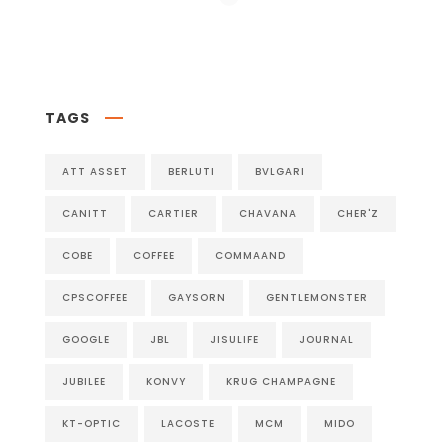
Follow on Instagram
TAGS
ATT ASSET
BERLUTI
BVLGARI
CANITT
CARTIER
CHAVANA
CHER'Z
COBE
COFFEE
COMMAAND
CPSCOFFEE
GAYSORN
GENTLEMONSTER
GOOGLE
JBL
JISULIFE
JOURNAL
JUBILEE
KONVY
KRUG CHAMPAGNE
KT-OPTIC
LACOSTE
MCM
MIDO