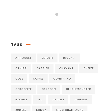
Follow on Instagram
TAGS
ATT ASSET
BERLUTI
BVLGARI
CANITT
CARTIER
CHAVANA
CHER'Z
COBE
COFFEE
COMMAAND
CPSCOFFEE
GAYSORN
GENTLEMONSTER
GOOGLE
JBL
JISULIFE
JOURNAL
JUBILEE
KONVY
KRUG CHAMPAGNE