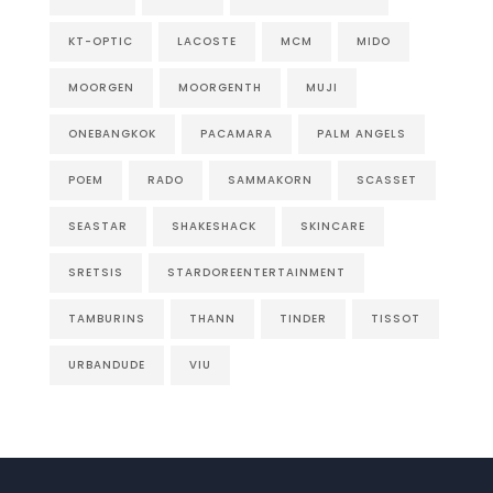
KT-OPTIC
LACOSTE
MCM
MIDO
MOORGEN
MOORGENTH
MUJI
ONEBANGKOK
PACAMARA
PALM ANGELS
POEM
RADO
SAMMAKORN
SCASSET
SEASTAR
SHAKESHACK
SKINCARE
SRETSIS
STARDOREENTERTAINMENT
TAMBURINS
THANN
TINDER
TISSOT
URBANDUDE
VIU